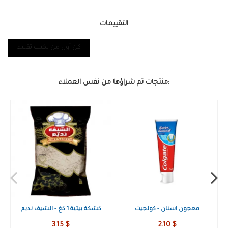
التقييمات
كن أول من يكتب تقييم
منتجات تم شراؤها من نفس العملاء:
سلة الحواضر
معجون اسنان - كولجيت
2.10 $
50.50 $