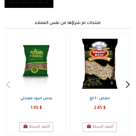
كن أول من يكتب تقييم
منتجات تم شراؤها من نفس العملاء:
رة
ربطة خبز سياحي كبيرة
حمص - 1 كغ
2.45 $
1.15 $
أضف للسلة
أضف للسلة