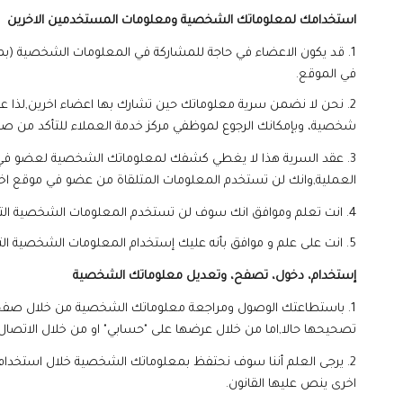
استخدامك لمعلوماتك الشخصية ومعلومات المستخدمين الاخرين
1. قد يكون الاعضاء في حاجة للمشاركة في المعلومات الشخصية (ب
في الموقع.
2
.
نحن لا نضمن سرية معلوماتك حين تشارك بها اعضاء اخرين,لذا عل
شخصية، وبإمكانك الرجوع لموظفي مركز خدمة العملاء للتأكد من صلا
3. عقد السرية هذا لا يغطي كشفك لمعلوماتك الشخصية لعضو في 
العملية,وانك لن تستخدم المعلومات المتلقاة من عضو في موقع اخر
4. انت تعلم وموافق انك سوف لن تستخدم المعلومات الشخصية التي وردتك من الموقع عن أي عضو في موقع اخر وفق القوانين المعمول بها في هذه الوثيقة.
5. انت على علم و موافق بأنه عليك إستخدام المعلومات الشخصية التي وردتك من المستخدمين ضمن هذا الإتفاقية.
إستخدام، دخول، تصفح، وتعديل معلوماتك الشخصية
1. باستطاعتك الوصول ومراجعة معلوماتك الشخصية من خلال صفحة إ
تصحيحها حالا,اما من خلال عرضها على "حسابي" او من خلال الاتصال 
2.
يرجى العلم أننا سوف نحتفظ بمعلوماتك الشخصية خلال استخدام ال
اخرى ينص عليها القانون.