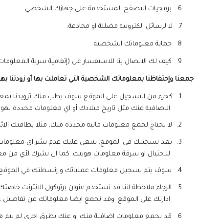
6.
برمجيات التصفح المستخدمة على جهازك الشخصي
.
7.
لا لرسائل الكترونية مضللة او مخادعة.
8.
حماية معلوماتك الشخصية.
9.
كيف لك الاتصال بنا للاستفسار عن (إتفاقية سرية المعلومات)
جمعنا وإحتفاظنا بمعلوماتك الشخصية التي تعاملت بها أو زودتنا به
1.
كجزء من التسجيل على الموقع سوف يطب منك تزويدنا بمعل
الاضافية عنك مثل تاريخ ميلادك أو اي معلومات محددة لهوي
2.
لا نحتاج لجمع معلومات مالية محددة منك, مثلا بطاقتك الا
3.
بعد تسجيلك في الموقع, ينبغى عليك عدم نشر اي معلومات ش
للاحتيال او سرقة معلومات هويتك. كما ان نشرك لأي من معل
4.
سوف يتم تسجيل معلومات عملياتك و إنشطتك في الموقع سواء
5.
الرجاء ملاحظة اننا قد نستخدم عنوان برتوكول الانترنت خاصت
ادارتك على الموقع. وقد نجمع ايضا معلوماتك عن تفاصيل 
6.
قد نجمع معلومات اضافية منك او عنك بطرق اخرى لم يتم هنا 