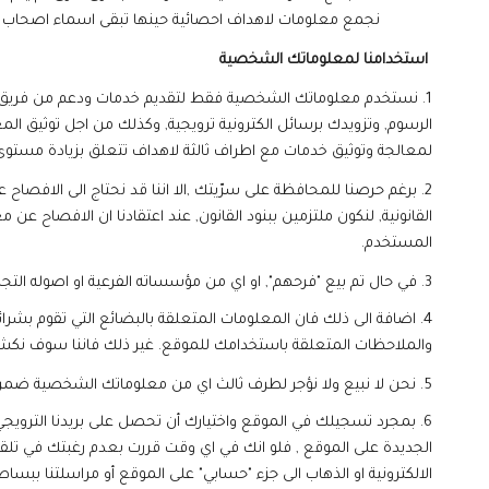
نجمع معلومات لاهداف احصائية حينها تبقى اسماء اصحاب 
استخدامنا لمعلوماتك الشخصية
1.
نستخدم معلوماتك الشخصية فقط لتقديم خدمات ودعم من فريق الزبا
الرسوم, وتزويدك برسائل الكترونية ترويجية, وكذلك من اجل توثيق ال
لمعالجة وتوثيق خدمات مع اطراف ثالثة لاهداف تتعلق بزيادة مستوى 
2.
برغم حرصنا للمحافظة على سرّيتك ,الا اننا قد نحتاج الى الافصاح 
القانونية, لنكون ملتزمين ببنود القانون, عند اعتقادنا ان الافصاح 
المستخدم.
3. في حال تم بيع
"فرحهم"
, او اي من مؤسساته الفرعية او اصوله ا
4.
اضافة الى ذلك فان المعلومات المتعلقة بالبضائع التي تقوم بشر
والملاحظات المتعلقة باستخدامك للموقع. غير ذلك فاننا سوف نك
5. نحن لا نبيع ولا نؤجر لطرف ثالث اي من معلوماتك الشخصية ضمن نطاق عملنا التجاري العادي, وسوف نشرك اخرين في معلوماتك الشخصية فقط وفق ما جاء في (إتفاقية سرية المعلومات) هذا
6. بمجرد تسجيلك في الموقع واختيارك أن تحصل على بريدنا الترويجي
الجديدة على الموقع , فلو انك في اي وقت قررت بعدم رغبتك في تلقي
الالكترونية او الذهاب الى جزء "حسابي" على الموقع أو مراسلتنا ببساط