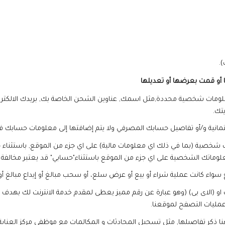
.
ا أو قمت بعرضها أو تعديلها
ومات شخصية محددة,مثل اسمك, عناوين الشحن الخاصة بك, بريدك الالكترو
تك.
ئتمانية و/أو تفاصيل حسابك المصرفي ولا يتم إضافتها إلى معلومات حسابك ف
خصية (بما في ذلك اي معلومات مالية) على اي جزء من الموقع, باستثناء ج
وماتك الشخصية على اي جزء من الموقع باستثناء"حسابي" قد يعتبر مخالفة ل
 كانت عملية شراء أو بيع أو عرض سلع، أو سحب مبالغ أو إيداع مبالغ أو 
ك او (الاى بى) (وهو عبارة عن رقم مميز يعطى لمقدم خدمة الانترنت لك بهدف
عمليات التصفح لموقعنا.
ذكر تفاصيلها, مثل تسجيل المحادثات و المكالمات مع موظفي مركز العناية ب