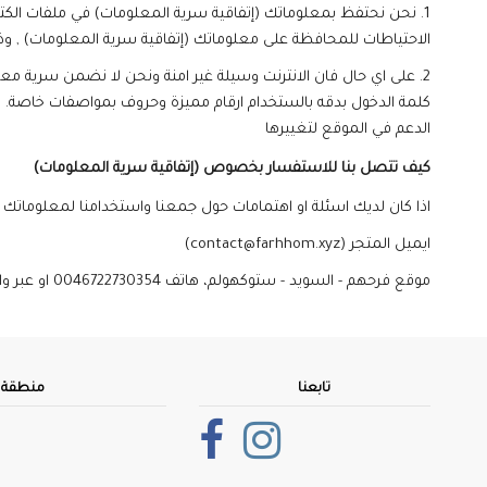
1. نحن نحتفظ بمعلوماتك (إتفاقية سرية المعلومات) في ملفات الكترونية في
الاحتياطات للمحافظة على معلوماتك (إتفاقية سرية المعلومات) , و
2. على اي حال فان الانترنت وسيلة غير امنة ونحن لا نضمن سرية 
كلمة الدخول بدقه بالستخدام ارقام مميزة وحروف بمواصفات خاصة. لا
الدعم في الموقع لتغييرها
كيف تتصل بنا للاستفسار بخصوص (إتفاقية سرية المعلومات)
اذا كان لديك اسئلة او اهتمامات حول جمعنا واستخدامنا لمعلوماتك ا
(contact@farhhom.xyz) ايميل المتجر
موقع فرحهم - السويد - ستوكهولم، هاتف 0046722730354 او عبر واتس اب من خلال نفس الرقم.
تابعنا
منطقة ا