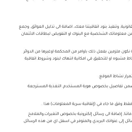
, وتنفيذ بنود اتفاقيتنا معك، اضافة الى تذليل العوائق, وجمع
ض من معلوماتك الشخصية مع البنوك او التفويض لبطاقات الائتمان
ة نكون ملزمين بفعل ذلك باوامر من المحكمة اوغيرها من الدوائر
شاط مشبوه او للتحقيق في امكانية انتهاك لبنود وشروط اتفاقية
رار نشاط الموقع.
قد تتضمن تفاصيل بخصوص هوية المستخدم, التغذية المسترجعة
.
اتنا, إضافة الى رسائل إلكترونية بخصوص التغيرات,والملامح
ائل إلى عنوانك البريدي والمتوفر في اسفل اي من هذه الرسائل