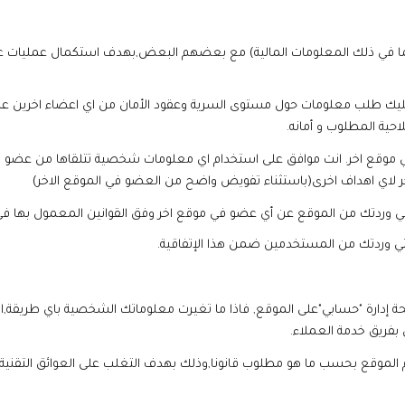
ما في ذلك المعلومات المالية) مع بعضهم البعض,بهدف استكمال عمليات على 
يك طلب معلومات حول مستوى السرية وعقود الأمان من اي اعضاء اخرين على ا
حية المطلوب و أمانه.
موقع اخر. انت موافق على استخدام اي معلومات شخصية تتلقاها من عضو ف
 لاي اهداف اخرى(باستثناء تفويض واضح من العضو في الموقع الاخر)
دارة "حسابي"على الموقع, فاذا ما تغيرت معلوماتك الشخصية باي طريقة,ا
بفريق خدمة العملاء.
موقع بحسب ما هو مطلوب قانونا,وذلك بهدف التغلب على العوائق التقنية ,ول