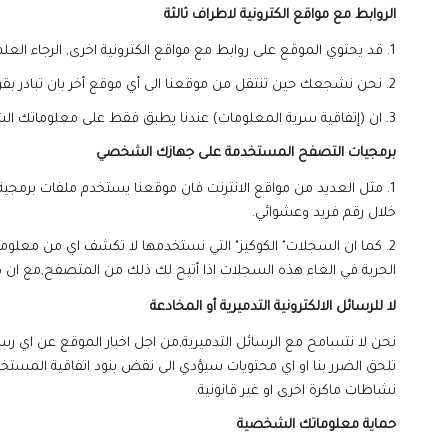
الروابط مع مواقع الكترونية لاطراف ثالثة
1. قد يحتوي الموقع على روابط مع مواقع الكترونية اخرى, الرجاء العلم اننا غير مسؤولين عن مستوى الأمان أو الطرق المتبعة في المواقع الاخرى.
2. نحن نشجعك حين تنتقل من موقعنا الى أي موقع أخر بان تبادر بقراءة بيانات (إتفاقية سرية المعلومات) الخاصة بهم إذا كان في نيتك اعطائهم معلوماتك الشخصية.
3. ان (إتفاقية سرية المعلومات) عندنا يطبق فقط على معلوماتك الشخصية اتي جمعناها على موقعنا.
برمجيات التصفح المستخدمة على جهازك الشخصي
1. مثل العديد من مواقع الانترنت فان موقعنا يستخدم ملفات برم
خلال رقم فريد وعشوائي
.
2. كما ان السجلات" الكوكيز" التي نستخدمها لا تكشف اي من معلو
الحرية في الغاء هذه السجلات اذا أتيح لك ذلك من المتصفح,مع ان
لا للرسائل الالكترونية التدميرية أو المخادعة
تلحق الضرر بنا او اي محتويات سيؤدي الى نقض بنود اتفاقية المستخدم
نشاطات ماكرة اخرى او غير قانونية.
حماية معلوماتك الشخصية