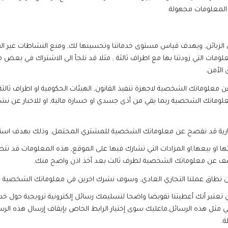
المعلومات مجهولة
.
ئن, ويهدف قياس مستوى خدماتنا وتحسينها لك, ومنع النشاطات غير القانونية
معلومات التي زودتنا بها مع اطراف ثالثة , مثلا قد نلجأ الى الاشتراك في بع
الأمن.
عن معلوماتك الشخصية لاجهزة تنفيذ القانون, الهيئات الحكومية او اطراف ثالث
عن معلوماتك الشخصية ربما يقي من أذى جسدي او خسارة مالية, او للاخبار عن ن
لتجارية قد نفصح عن معلوماتك الشخصية للمشتري المحتمل, وذلك بهدف استم
ائها او بيعها,او المزادات التي تشارك فيها على الموقع, هذه المعلومات 
شف عن معلوماتك الشخصية لطرف ثالث بعد أخذ اذن واضح منك.
 تعتبر أنك أعطيتنا تفويضا واضحا لتسليمك رسائل إلكترونية ترويجية حول خدم
 مثل هذه الرسائل,ماعليك سوى إختيار الرابط الخاص بإيقاف إرسال هذه الرس
ة.