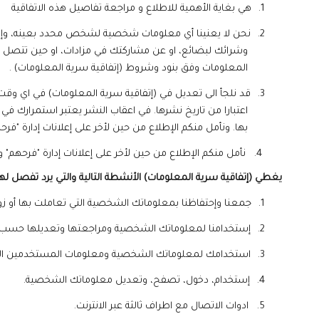
1.
هي بغاية الأهمية للاطلاع و مراجعة تفاصيل هذه الاتفاقية
2.
نحن لا يعنينا أي معلومات شخصية لشخص محدد بعينه، وإن
وشرائك لبضائع، او عن مشاركتك في مزادات، او حين تتصل هات
المعلومات وفق بنود وشروط (إتفاقية سرية المعلومات) .
3.
قد نلجأ الى تعديل في (إتفاقية سرية المعلومات) في اي وقت
اعتبارا من تاريخ نشرها. في اعقاب النشر يعتبر استمرارك في
بها. ونأمل منكم الإطلاع من حين لأخر على إعلانات إدارة "فرحه
4. نأمل منكم الإطلاع من حين لأخر على إعلانات إدارة
"فرحهم"
و
يغطي (إتفاقية سرية المعلومات) الأنشطة التالية والتي يرد تفصل لها ف
1.
جمعنا وإحتفاظنا بمعلوماتك الشخصية التي تعاملت بها أو زود
2.
إستخدامنا لمعلوماتك الشخصية ومراجعتها وتعديلها حسب ا
3.
استخدامك لمعلوماتك الشخصية ومعلومات المستخدمين الا
4.
إستخدام، دخول، تصفح، وتعديل معلوماتك الشخصية.
5.
ادوات الاتصال مع اطراف ثالثة عبر الانترنت
.