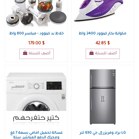
مكواية بخار كينوود 2400 واط
خلاط يد كينوود - ميكسر 800 واط
179.00 $
42.85 $
أضف للسلة
أضف للسلة
براد وفريزر إل جي 630 لتر LG
غسالة تحميل أمامي بسعة 7 كغ
ومحرك الدفع المباشر، ستة