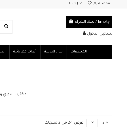
المفضلة (
0
)
USD $
Empty
/
سلة الشراء
تسجيل الدخول
المنظفات
مواد التدفئة
أدوات كهربائية
الدو
مغترب سوري وحابب
2
عرض 1-2 من 2 منتجات