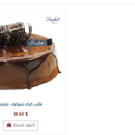
قالب كيك شوكولا - بارفيه
38.60 $
أضف للسلة