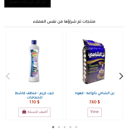
كن أول من يكتب تقييم
منتجات تم شراؤها من نفس العملاء:
بيرة
أجبان وألبان الملك العادل
بن الشامي بأنواعه - ق
7.60 $
4.85 $
View
View