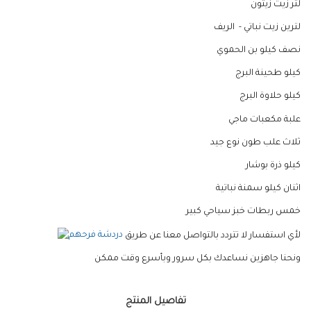
لتر زيت زيتون
لترين زيت نباتي - الريف
نصف كيلو بن الحموي
كيلو طحينة البرج
كيلو حلاوة البرج
علبة مكعبات ماجي
ثلاث علب طون نوع جيد
كيلو ذرة بوشار
اثنان كيلو سمنة نباتية
خمس ربطات خبز سياحي كبير
لأي استفسار لا تتردد بالتواصل معنا عن طريق
ونحنا جاهزين نساعدك بكل سرور وبأسرع وقت ممكن
تفاصيل المنتج