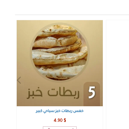
شامبو سيوس
4.20 $