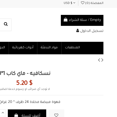
المفضلة (
0
)
USD $
Empty
/
سلة الشراء
تسجيل الدخول
المنظفات
مواد التدفئة
أدوات كهربائية
الدو
نسكافيه - ماي كاب 1*3
5.20 $
لا توجد أي ضرائب او رسوم خدمة اضافية
قهوة مبيضة محلاة 24 ظرف * 20 غرام/للظرف
أضف للسلة