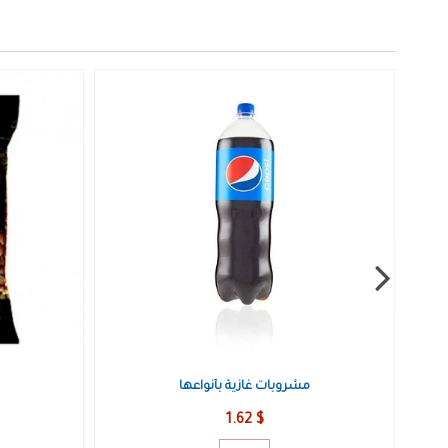
عدس اسود معدنلي
1.95 $