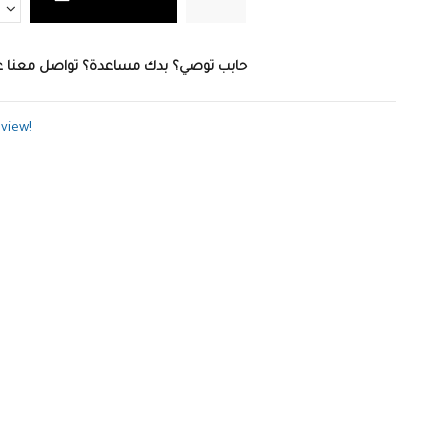
حابب توصي؟ بدك مساعدة؟ تواصل معنا ع
eview!