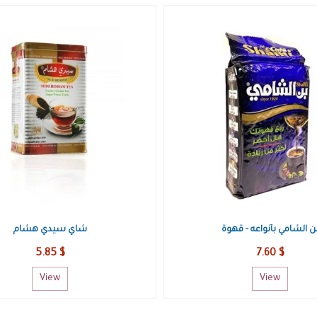
ن الشامي بأنواعه - قهوة
شاي سيدي هشام
5.85 $
7.60 $
View
View