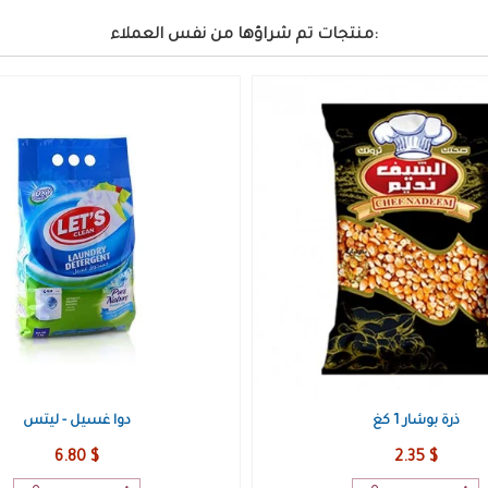
منتجات تم شراؤها من نفس العملاء:
حليب بودرة - نيدو
معجون اسنان - كولجيت
2.10 $
3.95 $