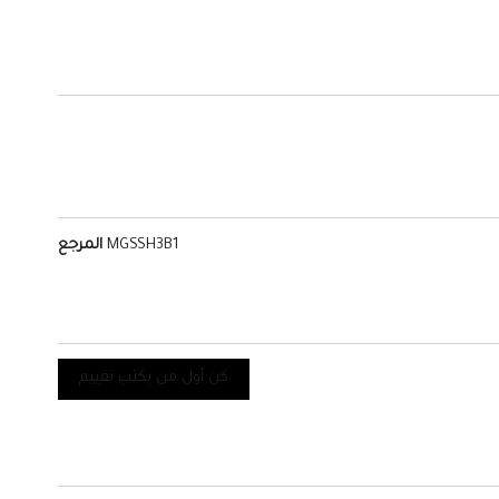
MGSSH3B1
المرجع
كن أول من يكتب تقييم