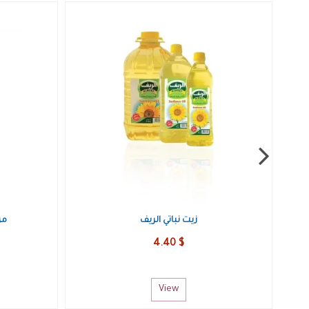
كيلو لحم عجل هبرة
16.25 $
View