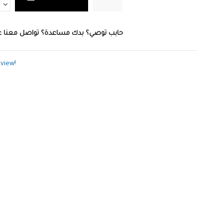
حابب توصي؟ بدك مساعدة؟ تواصل معنا ع
eview!