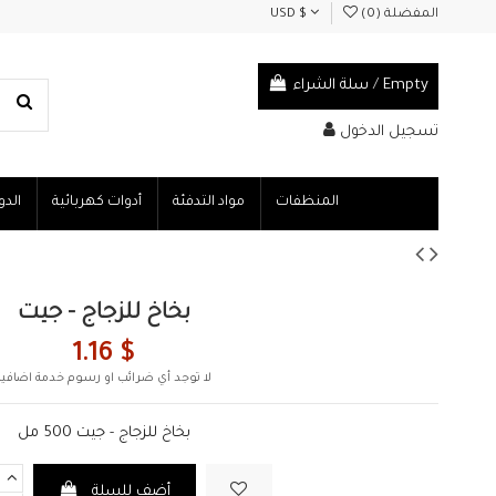
المفضلة (
0
)
USD $
Empty
/
سلة الشراء
تسجيل الدخول
المنظفات
مواد التدفئة
أدوات كهربائية
الدو
بخاخ للزجاج - جيت
1.16 $
لا توجد أي ضرائب او رسوم خدمة اضافية
بخاخ للزجاج - جيت 500 مل
أضف للسلة