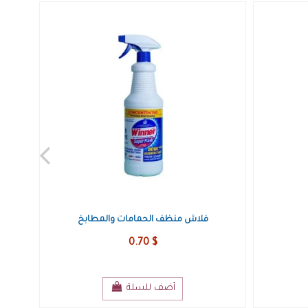
صحن بيض 30 بيضة
6.95 $
أضف للسلة