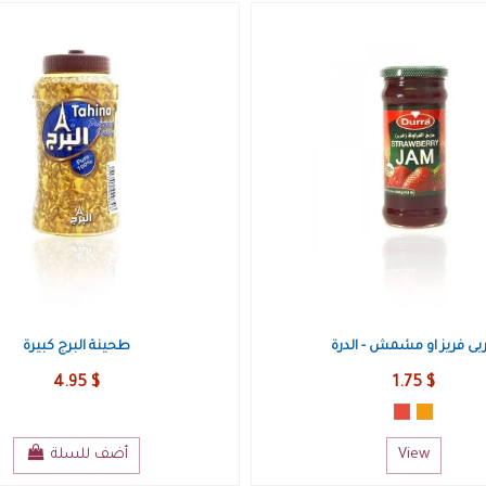
رز طويل - الشعلان
دجاج نيء - فروج
2.50 $
3.15 $
View
View