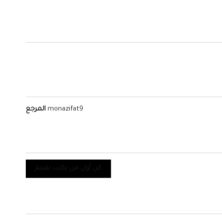
monazifat9
المرجع
كن أول من يكتب تقييم